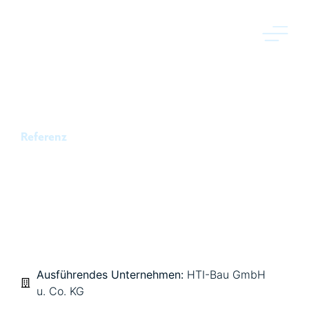
Referenz
49
EIGENTUMSWOHNUNGEN IN
KARLSRUHE
Ausführendes Unternehmen:
HTI-Bau GmbH
u. Co. KG