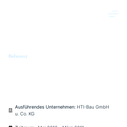
Referenz
ANBAU UND ERWEITERUNG
KONGRESSPALAIS KASSEL
Ausführendes Unternehmen:
HTI-Bau GmbH
u. Co. KG