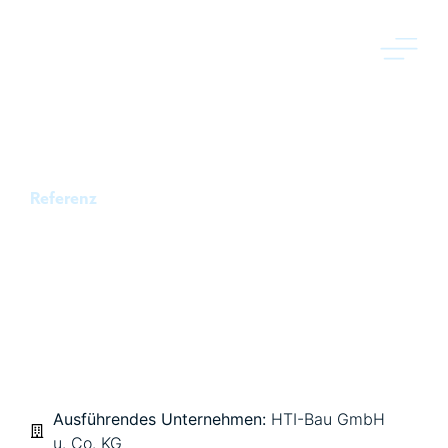
Referenz
BAU EINES
BODENZWISCHENLAGERS
FÜR KASSELWASSER,
KASSEL
Ausführendes Unternehmen:
HTI-Bau GmbH
u. Co. KG