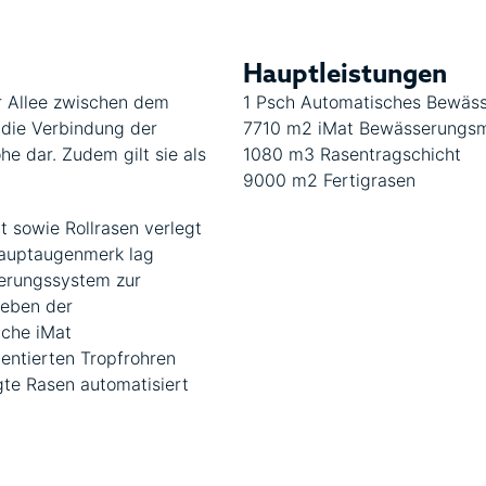
Hauptleistungen
r Allee zwischen dem
1 Psch Automatisches Bewäs
 die Verbindung der
7710 m2 iMat Bewässerungs
e dar. Zudem gilt sie als
1080 m3 Rasentragschicht
9000 m2 Fertigrasen
 sowie Rollrasen verlegt
Hauptaugenmerk lag
serungssystem zur
neben der
äche iMat
entierten Tropfrohren
gte Rasen automatisiert