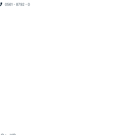
0561 - 8792 - 0
START
UNTERNEHMEN
PROJEK
NGSSYSTEM U. HERS
LMSHÖHER-ALLEE, KA