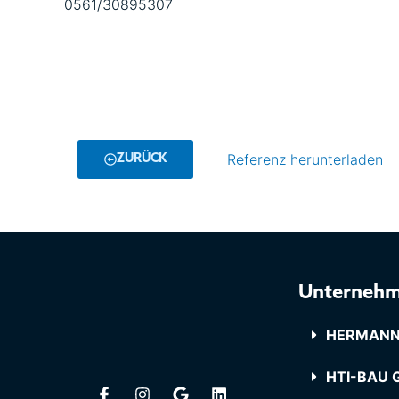
0561/30895307
Referenz herunterladen
ZURÜCK
Unterneh
HERMANN
HTI-BAU G