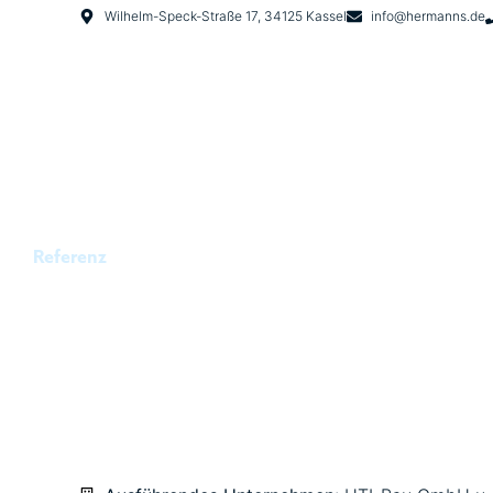
Wilhelm-Speck-Straße 17, 34125 Kassel
info@hermanns.de
Referenz
EINBAU BEWÄSSERU
RASENGLEIS WILHE