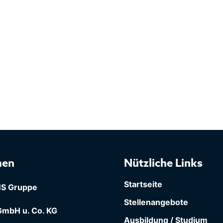
men
Nützliche Links
Startseite
S Gruppe
Stellenangebote
mbH u. Co. KG
Ausbildung / Studium