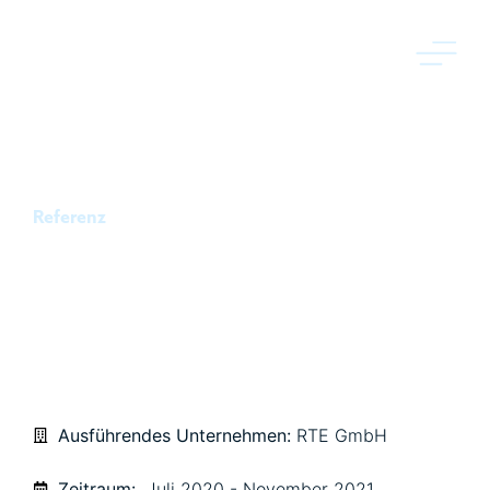
Referenz
HANAU, ERSCHLIESSUNG T
ECHNOLOGIEPARK W
OLFGANG 1. BA / WINGAS
Ausführendes Unternehmen:
RTE GmbH
Zeitraum:
Juli 2020 - November 2021