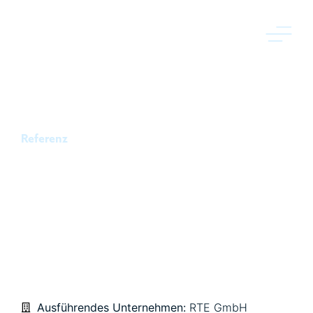
Referenz
HEIDELBERG,
ERSCHLIESSUNG US-H
OSPITAL 1. BA – S
TRASSENBAU UND FR
EIANLAGEN
Ausführendes Unternehmen:
RTE GmbH