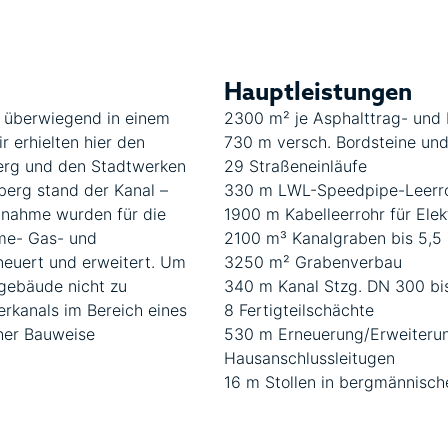
Hauptleistungen
 überwiegend in einem
2300 m² je Asphalttrag- und 
r erhielten hier den
730 m versch. Bordsteine und
berg und den Stadtwerken
29 Straßeneinläufe
berg stand der Kanal –
330 m LWL-Speedpipe-Leerro
nahme wurden für die
1900 m Kabelleerrohr für Elekt
me- Gas- und
2100 m³ Kanalgraben bis 5,5 
neuert und erweitert. Um
3250 m² Grabenverbau
gebäude nicht zu
340 m Kanal Stzg. DN 300 bi
rkanals im Bereich eines
8 Fertigteilschächte
her Bauweise
530 m Erneuerung/Erweiteru
Hausanschlussleitugen
16 m Stollen in bergmännisch