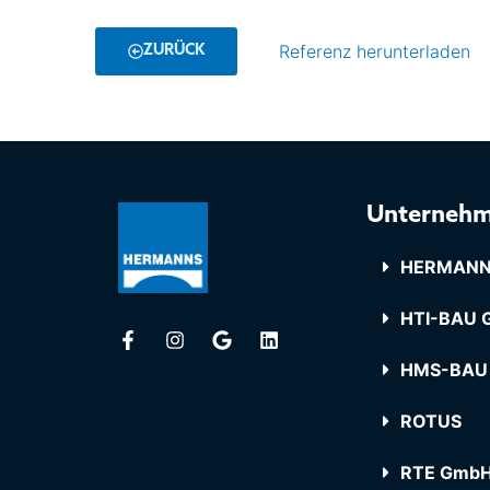
Referenz herunterladen
ZURÜCK
Unterneh
HERMANN
HTI-BAU G
HMS-BAU
ROTUS
RTE Gmb