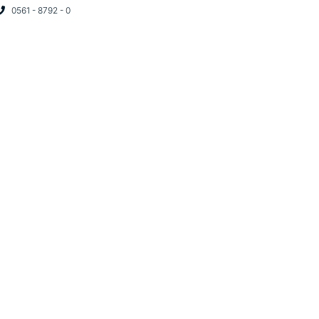
0561 - 8792 - 0
START
UNTERNEHMEN
PROJEK
KESTRASSE ZWISCHEN 
ND BLUMENTHALSTRA