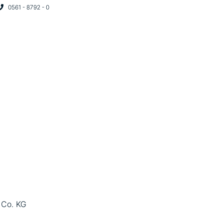
0561 - 8792 - 0
START
UNTERNEHMEN
PROJEK
MOVE2
 Co. KG