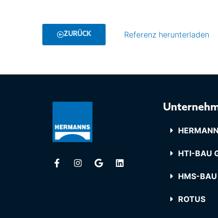
Referenz herunterladen
ZURÜCK
Unterneh
HERMANN
HTI-BAU G
HMS-BAU
ROTUS