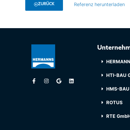
Referenz herunterladen
ZURÜCK
Unterneh
HERMANN
HTI-BAU G
HMS-BAU
ROTUS
RTE Gmb