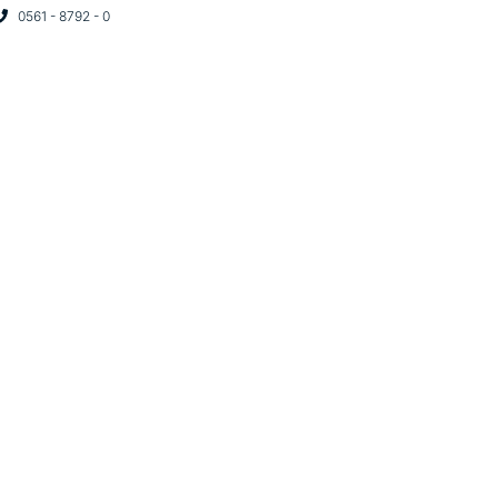
0561 - 8792 - 0
START
UNTERNEHMEN
PROJEK
ACHMARKT