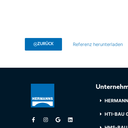
Referenz herunterladen
ZURÜCK
Unterneh
HERMANN
HTI-BAU G
HMS-BAU