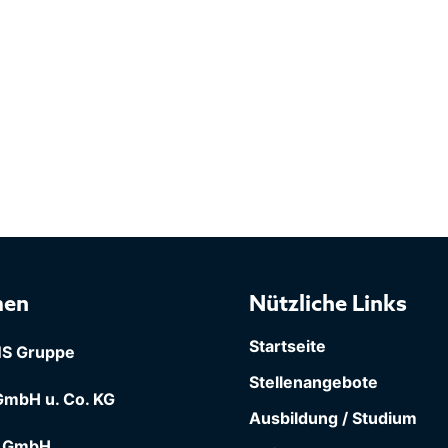
men
Nützliche Links
Startseite
S Gruppe
Stellenangebote
mbH u. Co. KG
Ausbildung / Studium
 GmbH