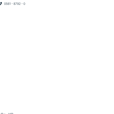
0561 - 8792 - 0
START
UNTERNEHMEN
PROJEK
BORN – LERN- UND
RUM