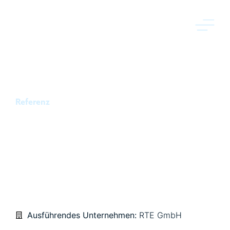
Referenz
WIESBADEN, CLAY
KASERNE
TRAFOSTATIONEN –
TIEFBAU
Ausführendes Unternehmen:
RTE GmbH